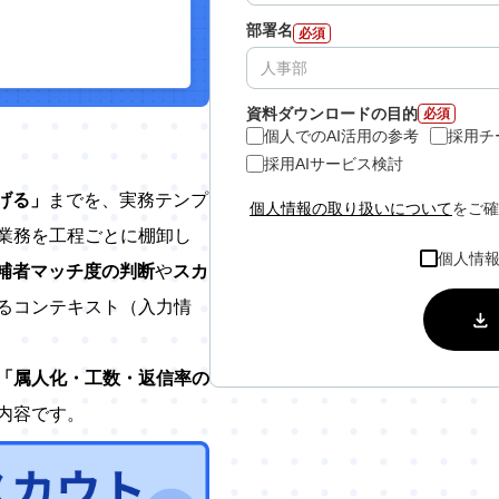
部署名
必須
資料ダウンロードの目的
必須
個人でのAI活用の参考
採用チ
採用AIサービス検討
げる」
までを、実務テンプ
個人情報の取り扱いについて
をご確
業務を工程ごとに棚卸し
個人情
補者マッチ度の判断
や
スカ
るコンテキスト（入力情
」「属人化・工数・返信率の
内容です。