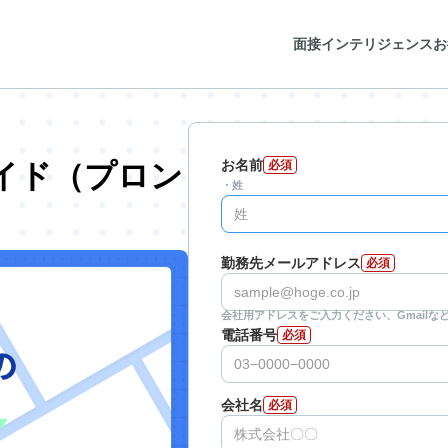
面接インテリジェンス
お
お名前
イド（プロン
必須
・姓
勤務先メールアドレス
必須
会社用アドレスをご入力ください、Gmail
電話番号
必須
会社名
必須