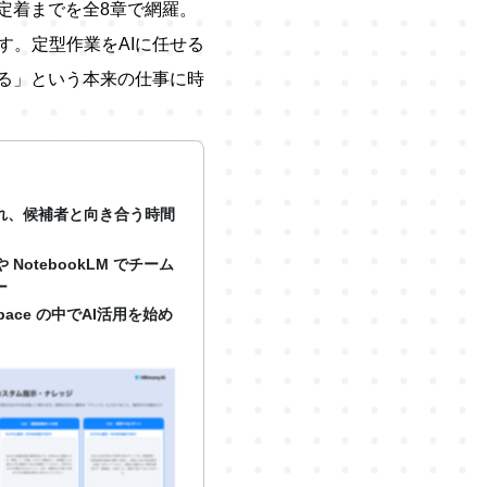
定着までを全8章で網羅。
です。定型作業をAIに任せる
る」という本来の仕事に時
れ、候補者と向き合う時間
otebookLM でチーム
ー
pace の中でAI活用を始め