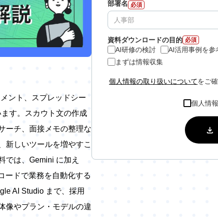
部署名
必須
資料ダウンロードの目的
必須
AI研修の検討
AI活用事例を
まずは情報収集
個人情報の取り扱いについて
をご確
 ドキュメント、スプレッドシー
個人情
ています。スカウト文の作成
サーチ、面接メモの整理な
、新しいツールを増やすこ
は、Gemini に加え
ノーコードで業務を自動化する
e AI Studio まで、採用
体像やプラン・モデルの違