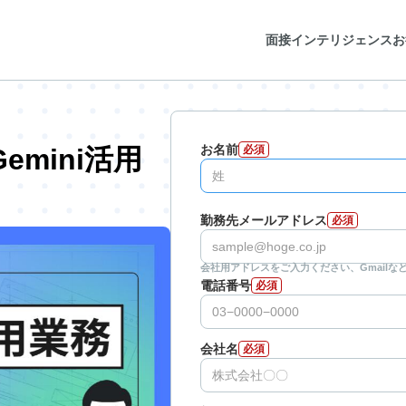
面接インテリジェンス
お
お名前
mini活用
必須
勤務先メールアドレス
必須
会社用アドレスをご入力ください、Gmail
電話番号
必須
会社名
必須