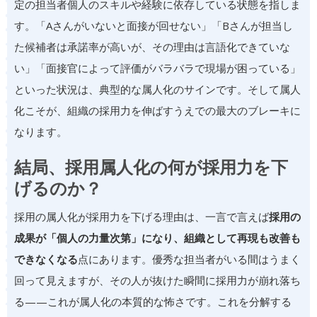
定の担当者個人のスキルや経験に依存している状態を指しま
す。「Aさんがいないと面接が回せない」「Bさんが担当し
た候補者は承諾率が高いが、その理由は言語化できていな
い」「面接官によって評価がバラバラで現場が困っている」
といった状況は、典型的な属人化のサインです。そして属人
化こそが、組織の採用力を伸ばすうえでの最大のブレーキに
なります。
結局、採用属人化の何が採用力を下
げるのか？
採用の属人化が採用力を下げる理由は、一言で言えば
採用の
成果が「個人の力量次第」になり、組織として再現も改善も
できなくなる
点にあります。優秀な担当者がいる間はうまく
回って見えますが、その人が抜けた瞬間に採用力が崩れ落ち
る——これが属人化の本質的な怖さです。これを分解する