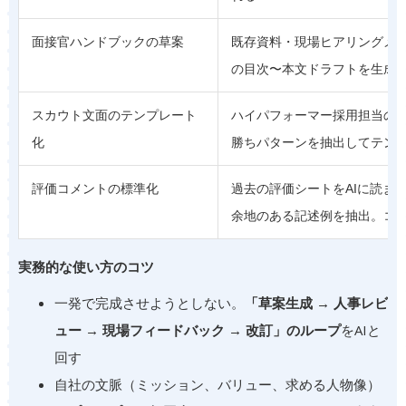
面接官ハンドブックの草案
既存資料・現場ヒアリングメモ
の目次〜本文ドラフトを生成
スカウト文面のテンプレート
ハイパフォーマー採用担当のス
化
勝ちパターンを抽出してテン
評価コメントの標準化
過去の評価シートをAIに読ま
余地のある記述例を抽出。コ
実務的な使い方のコツ
一発で完成させようとしない。
「草案生成 → 人事レビ
ュー → 現場フィードバック → 改訂」のループ
をAIと
回す
自社の文脈（ミッション、バリュー、求める人物像）