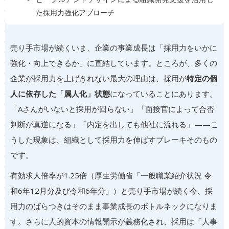
た採用力強化アプローチ
売り手市場が続くいま、企業の事業成長は「採用力をいかに
強化・向上できるか」に直結しています。ところが、多くの
企業が採用力を上げきれない最大の理由は、採用が
特定の個
人に依存した「属人化」状態
になっていることにあります。
「Aさんがいないと採用が回らない」「面接官によって合否
判断が真逆になる」「内定を出しても他社に流れる」——こ
うした現象は、組織として採用力を伸ばすブレーキそのもの
です。
有効求人倍率が1.25倍（厚生労働省「一般職業紹介状況 令
和6年12月分及び令和6年分」）と売り手市場が続く今、採
用力のばらつきはそのまま事業成長のボトルネックになりま
す。さらに人的資本の情報開示が義務化され、採用は「人事