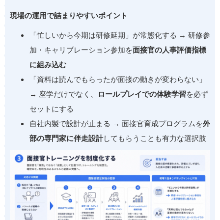
現場の運用で詰まりやすいポイント
「忙しいから今期は研修延期」が常態化する → 研修参
加・キャリブレーション参加を
面接官の人事評価指標
に組み込む
「資料は読んでもらったが面接の動きが変わらない」
→ 座学だけでなく、
ロールプレイでの体験学習
を必ず
セットにする
自社内製で設計が止まる → 面接官育成プログラムを
外
部の専門家に伴走設計
してもらうことも有力な選択肢