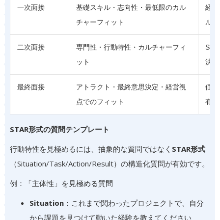
一次面接
基礎スキル・志向性・最低限のカル
経歴
チャーフィット
ルの
二次面接
専門性・行動特性・カルチャーフィ
ST
ット
決経
最終面接
アトラクト・最終意思決定・経営視
価値
点でのフィット
有、
STAR形式の質問テンプレート
行動特性を見極めるには、抽象的な質問ではなく
STAR形式
（Situation/Task/Action/Result）の構造化質問が有効です。
例：「主体性」を見極める質問
Situation
：これまで関わったプロジェクトで、自分
から課題を見つけて動いた経験を教えてください