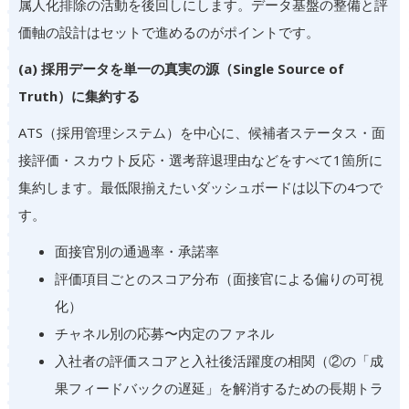
属人化排除の活動を後回しにします。データ基盤の整備と評
価軸の設計はセットで進めるのがポイントです。
(a) 採用データを単一の真実の源（Single Source of
Truth）に集約する
ATS（採用管理システム）を中心に、候補者ステータス・面
接評価・スカウト反応・選考辞退理由などをすべて1箇所に
集約します。最低限揃えたいダッシュボードは以下の4つで
す。
面接官別の通過率・承諾率
評価項目ごとのスコア分布（面接官による偏りの可視
化）
チャネル別の応募〜内定のファネル
入社者の評価スコアと入社後活躍度の相関（②の「成
果フィードバックの遅延」を解消するための長期トラ