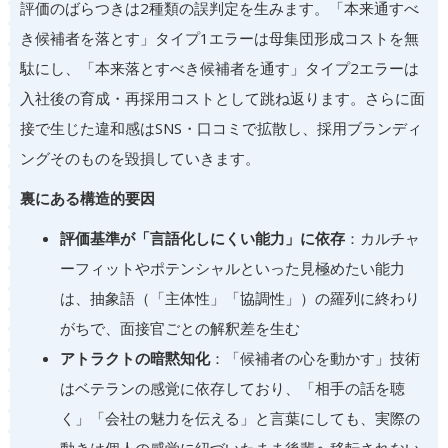
評価のばらつきは2種類の誤判定を生みます。「本来通すべ
き候補者を落とす」タイプ1エラーは母集団形成コストを無
駄にし、「本来落とすべき候補者を通す」タイプ2エラーは
入社後の育成・再採用コストとして跳ね返ります。さらに面
接で生じた違和感はSNS・口コミで拡散し、採用ブランディ
ングそのものを毀損していきます。
裏にある構造的要因
評価基準が「言語化しにくい能力」に依存
：カルチャ
ーフィットやポテンシャルといった見極めたい能力
は、抽象語（「主体性」「協調性」）の羅列に終わり
がちで、面接官ごとの解釈差を生む
アトラクトの暗黙知化
：「候補者の心を動かす」技術
はベテランの感覚に依存しており、「相手の話を聴
く」「会社の魅力を伝える」と言葉にしても、実際の
動きは個人の感覚に紐づいたまま後輩へ移転されない