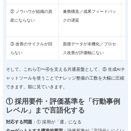
② ノウハウが組織の資
兼務構造／成果フィードバッ
③
産にならない
クの遅延
ー
築
③ 改善のサイクルが回
面接データが未機化／プロセ
⑤
らない
ス改善が評価軸にない
そして、これら①〜④を支える共通基盤として、⑤ 生成AIチ
ャットツールを使うことでナレッジ整備の工数を大幅に圧縮
できます。順に見ていきます。
① 採用要件・評価基準を「行動事例
レベル」まで言語化する
対応する問題
：① 採用が「運」になる
ターゲットとする構造的要因
：評価基準が「言語化しにくい