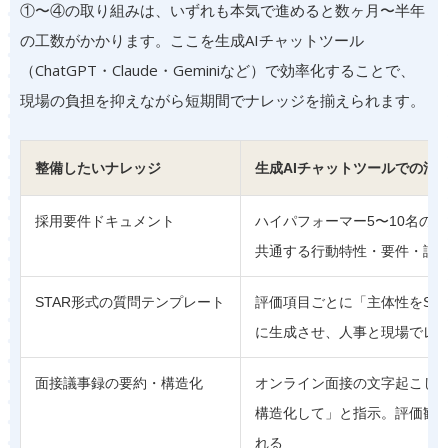
①〜④の取り組みは、いずれも本気で進めると数ヶ月〜半年
の工数がかかります。ここを生成AIチャットツール
（ChatGPT・Claude・Geminiなど）で効率化することで、
現場の負担を抑えながら短期間でナレッジを揃えられます。
整備したいナレッジ
生成AIチャットツールでの活
採用要件ドキュメント
ハイパフォーマー5〜10名の
共通する行動特性・要件・評
STAR形式の質問テンプレート
評価項目ごとに「主体性をST
に生成させ、人事と現場でレ
面接議事録の要約・構造化
オンライン面接の文字起こしを
構造化して」と指示。評価観
れる