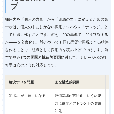
プ
採用力を「個人の力量」から「組織の力」に変えるための第
一歩は、個人の中にしかない採用ノウハウを「ナレッジ」と
して組織に残すことです。何を、どの基準で、どう判断する
か——を文書化し、誰がやっても同じ品質で再現できる状態
を作ることで、組織として採用力を積み上げていけます。前
章で見た
3つの問題と構造的要因
に対して、ナレッジ化の打
ち手は次のように対応します。
解決すべき問題
主な構造的要因
ナ
① 採用が「運」になる
評価基準が言語化しにくい能
①
力に依存／アトラクトの暗黙
セ
知化
ン