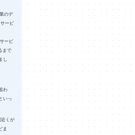
企業のデ
援サービ
サービ
るまで
まし
追わ
といっ
割近くが
どま