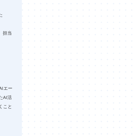
た
、担当
AIエー
AI活
くこと