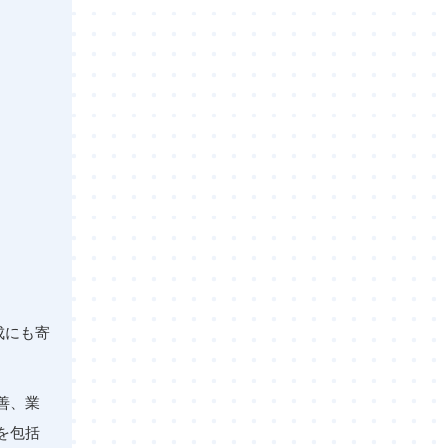
成にも寄
善、業
を包括