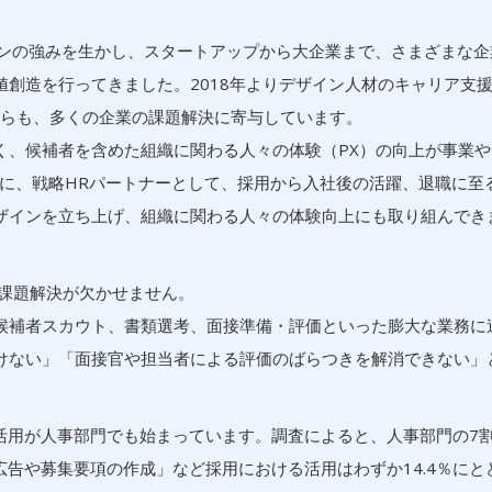
ザインの強みを生かし、スタートアップから大企業まで、さまざまな
創造を行ってきました。2018年よりデザイン人材のキャリア支
の面からも、多くの企業の課題解決に寄与しています。
く、候補者を含めた組織に関わる人々の体験（PX）の向上が事業や
年に、戦略HRパートナーとして、採用から入社後の活躍、退職に至
ザインを立ち上げ、組織に関わる人々の体験向上にも取り組んでき
の課題解決が欠かせません。
候補者スカウト、書類選考、面接準備・評価といった膨大な業務に
けない」「面接官や担当者による評価のばらつきを解消できない」
活用が人事部門でも始まっています。調査によると、人事部門の7
広告や募集要項の作成」など採用における活用はわずか14.4％にと