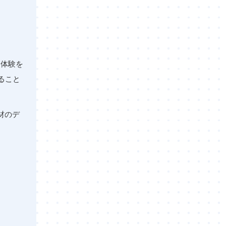
用体験を
ること
材のデ