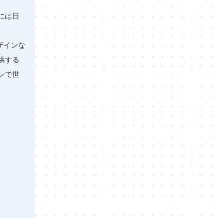
には日
ザインな
供する
ンで世