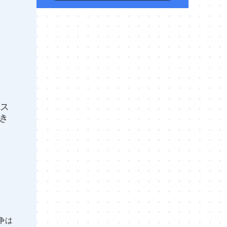
ース
でき
争は